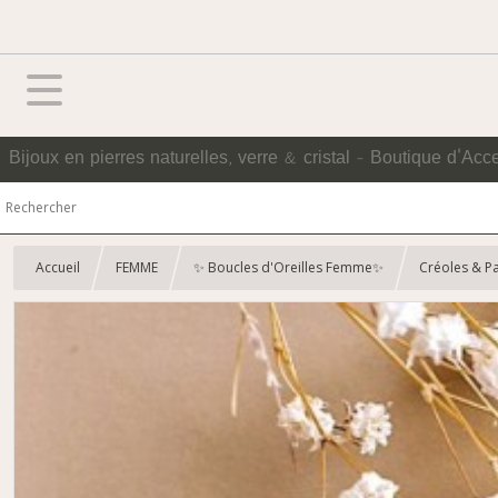
Bijoux en pierres naturelles, verre & cristal - Boutique d'Acc
Accueil
FEMME
✨ Boucles d'Oreilles Femme✨
Créoles & P