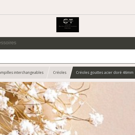
essoires
ampilles interchangeables
Créoles
Créoles gouttes acier doré 46mm