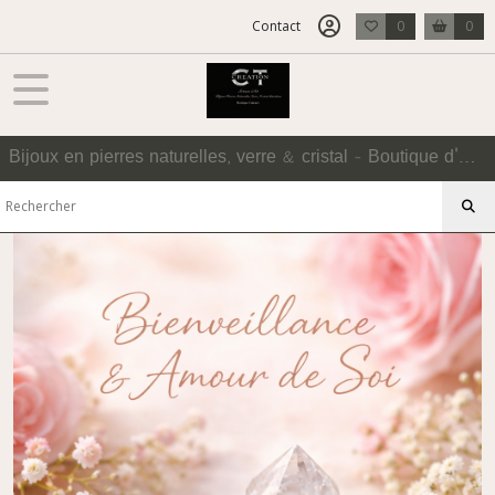
Fermer
Contact
0
0
FILTRES
Tous
Bijoux en pierres naturelles, verre & cristal - Boutique d'Accessoires
les
produits
FEMME
✨
Bracelets
Femme
✨
Bracelet
en
Pierres
Naturelles
(66)