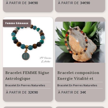
À PARTIR DE
34
€
90
À PARTIR DE
34
€
90
Femme Gémeaux
Bracelet FEMME Signe
Bracelet composition
Astrologique
Energie Vitalité et
GEMEAUX
Purification - Mélange
Bracelet En Pierres Naturelles
Bracelet En Pierres Naturelles
de pierres naturelles
À PARTIR DE
32
€
90
À PARTIR DE
34
€