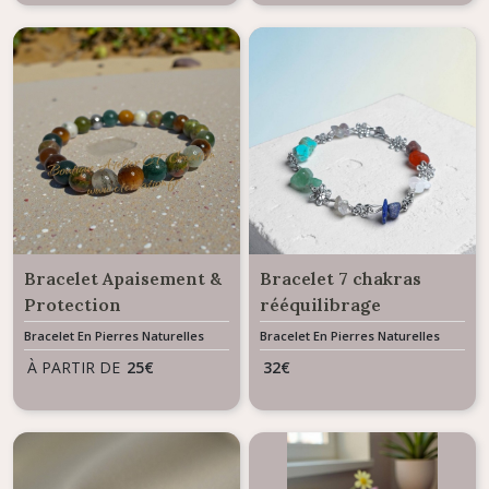
Bracelet Apaisement &
Bracelet 7 chakras
Protection
rééquilibrage
Émotionnelle -
énergétique - perles
Bracelet En Pierres Naturelles
Bracelet En Pierres Naturelles
Mélange de 4 Pierres
baroques intercalaires
À PARTIR DE
25
€
32
€
Naturelles
Fleurs