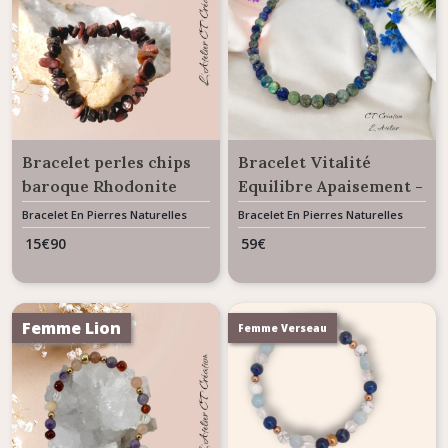
Bracelet perles chips
Bracelet Vitalité
baroque Rhodonite
Equilibre Apaisement -
Perles palets
Bracelet En Pierres Naturelles
Bracelet En Pierres Naturelles
Chrysocolle Lapis
15
€
90
59
€
Lazuli
Femme Lion
Femme Verseau