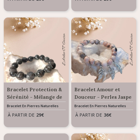
naturelles
Bracelet Protection &
Bracelet Amour et
Sérénité - Mélange de
Douceur - Perles Jaspe
pierres naturelles
Rose
Bracelet En Pierres Naturelles
Bracelet En Pierres Naturelles
Larvikite et Hématite
À PARTIR DE
29
€
À PARTIR DE
36
€