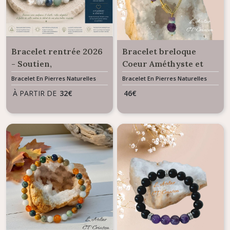
Bracelet rentrée 2026
Bracelet breloque
- Soutien,
Coeur Améthyste et
concentration,
Amazonite
Bracelet En Pierres Naturelles
Bracelet En Pierres Naturelles
apaisement, confiance
À PARTIR DE
32
€
46
€