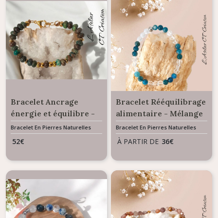
Bracelet Ancrage
Bracelet Rééquilibrage
énergie et équilibre -
alimentaire - Mélange
Perles Jaspe Feuille
de pierres naturelles
Bracelet En Pierres Naturelles
Bracelet En Pierres Naturelles
d’Argent
52
€
À PARTIR DE
36
€