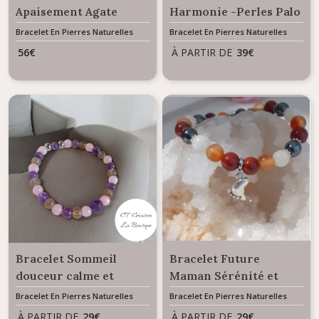
Apaisement Agate
Harmonie -Perles Palo
Tibétaine - Style
Santo
Bracelet En Pierres Naturelles
Bracelet En Pierres Naturelles
baroque
56
€
À PARTIR DE
39
€
Bracelet Sommeil
Bracelet Future
douceur calme et
Maman Sérénité et
sérénité - Mélange de
Confiance en soi -
Bracelet En Pierres Naturelles
Bracelet En Pierres Naturelles
pierres naturelles
Mélange pierres
À PARTIR DE
29
€
À PARTIR DE
29
€