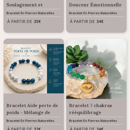
Soulagement et
Douceur Émotionnelle
confiance en soi -
- Mélange de pierres
Bracelet En Pierres Naturelles
Bracelet En Pierres Naturelles
Mélange de perles en
Labradorite Quartz
À PARTIR DE
35
€
À PARTIR DE
34
€
Lapis Lazuli & Oeil de
Rose Améthyste Cristal
Tigre
de Roche
Bracelet Aide perte de
Bracelet 7 chakras
poids - Mélange de
rééquilibrage
perles Apatite Howlite
énergétique - Mélange
Bracelet En Pierres Naturelles
Bracelet En Pierres Naturelles
et Cristal de Roche
de pierres naturelles
À PARTIR DE
32
€
À PARTIR DE
34
€