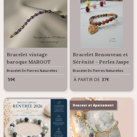
Bracelet vintage
Bracelet Renouveau et
baroque MARGOT
Sérénité - Perles Jaspe
Océan à facettes
Bracelet En Pierres Naturelles
Bracelet En Pierres Naturelles
59
€
À PARTIR DE
37
€
Douceur et Apaisement