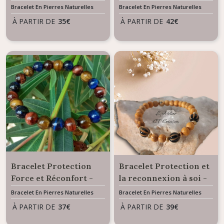
Prospérité - Mélange
Bracelet En Pierres Naturelles
Bracelet En Pierres Naturelles
de pierres naturelles
À PARTIR DE
35
€
À PARTIR DE
42
€
Bracelet Protection
Bracelet Protection et
Force et Réconfort -
la reconnexion à soi -
Mélange Oeil de Tigre,
Mélange de Pierres
Bracelet En Pierres Naturelles
Bracelet En Pierres Naturelles
Oeil de Faucon et Oeil
Naturelles
À PARTIR DE
37
€
À PARTIR DE
39
€
de Taureau