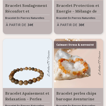
Bracelet Soulagement
Bracelet Protection et
Réconfort et
Energie - Mélange de
Optimisme - Mélange
Pierres Naturelles Bois
Bracelet En Pierres Naturelles
Bracelet En Pierres Naturelles
de Pierres Naturelles
d'Ebène & Améthyste
À PARTIR DE
34
€
À PARTIR DE
36
€
Calmant Stress & nervosité
Bracelet Apaisement et
Bracelet perles chips
Relaxation - Perles
baroque Aventurine
Bois de Santal
rouge
Bracelet En Pierres Naturelles
Bracelet En Pierres Naturelles