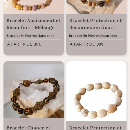
Bracelet Apaisement et
Bracelet Protection et
Réconfort - Mélange
Reconnexion à soi -
de Pierres Naturelles
Mélange de Pierres
Bracelet En Pierres Naturelles
Bracelet En Pierres Naturelles
Palo Santo et
Naturelles Palo Santo
À PARTIR DE
39
€
À PARTIR DE
39
€
Rhodonite
& Agate Tibétaine
Bracelet Chance et
Bracelet Protection et