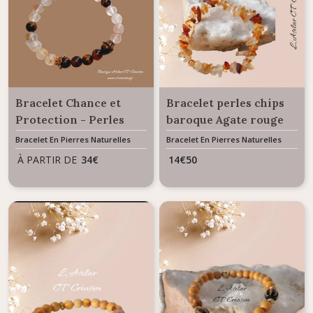
Bracelet Chance et
Bracelet perles chips
Protection - Perles
baroque Agate rouge
Oeil de Tigre & Citrine
Bracelet En Pierres Naturelles
Bracelet En Pierres Naturelles
À PARTIR DE
34
€
14
€
50