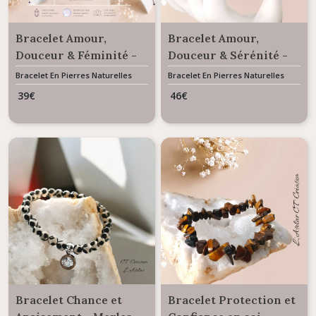
Bracelet Amour,
Bracelet Amour,
Douceur & Féminité -
Douceur & Sérénité -
Mélange de pierres
perles Améthyste &
Bracelet En Pierres Naturelles
Bracelet En Pierres Naturelles
naturelles Améthyste &
Quartz Rose
39
€
46
€
Pierre de Lune
Bracelet Chance et
Bracelet Protection et