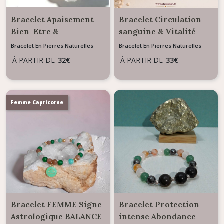
Bracelet Apaisement
Bracelet Circulation
Bien-Etre &
sanguine & Vitalité
Protection Aura -
Bracelet En Pierres Naturelles
Bracelet En Pierres Naturelles
Perles Agate rose
À PARTIR DE
32
€
À PARTIR DE
33
€
Femme Capricorne
Bracelet FEMME Signe
Bracelet Protection
Astrologique BALANCE
intense Abondance