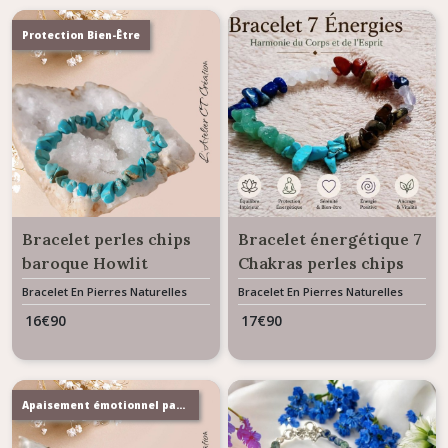
Protection Bien-Être
Bracelet perles chips
Bracelet énergétique 7
baroque Howlit
Chakras perles chips
Turquienite
baroques
Bracelet En Pierres Naturelles
Bracelet En Pierres Naturelles
16
€
90
17
€
90
Apaisement émotionnel paix intérieure