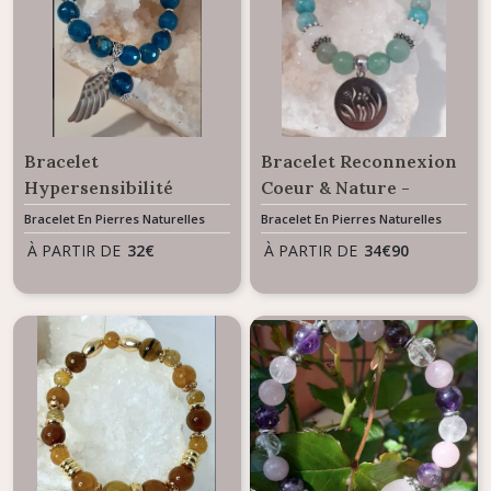
Bracelet
Bracelet Reconnexion
Hypersensibilité
Coeur & Nature -
Equilibre émotionnel &
Herbier La Nature
Bracelet En Pierres Naturelles
Bracelet En Pierres Naturelles
Apaisement - Perles
À PARTIR DE
32
€
À PARTIR DE
34
€
90
Agate bleue