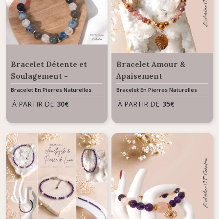
Bracelet Détente et
Bracelet Amour &
Soulagement -
Apaisement
Mélange de pierres
émotionnel - Mélange
Bracelet En Pierres Naturelles
Bracelet En Pierres Naturelles
naturelles
de Quartz Fraise &
À PARTIR DE
30
€
À PARTIR DE
35
€
Cristal Autrichien