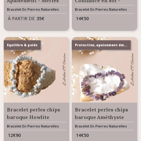
Apaisement - Merles
Confiance en soi -
Agates Tibétaines à
Perles Oeil de Tigre
Bracelet En Pierres Naturelles
Bracelet En Pierres Naturelles
facettes
chips baroque
À PARTIR DE
35
€
14
€
50
Equilibre & poids
Protection, apaisement émotionnel & mental
Bracelet perles chips
Bracelet perles chips
baroque Howlite
baroque Améthyste
Magnésite
Bracelet En Pierres Naturelles
Bracelet En Pierres Naturelles
12
€
90
14
€
50