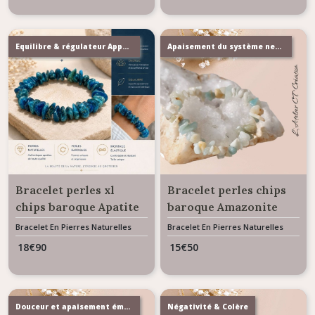
Equilibre & régulateur Appétit
Apaisement du système nerveux
Bracelet perles xl
Bracelet perles chips
chips baroque Apatite
baroque Amazonite
Bracelet En Pierres Naturelles
Bracelet En Pierres Naturelles
18
€
90
15
€
50
Douceur et apaisement émotionnel
Négativité & Colère