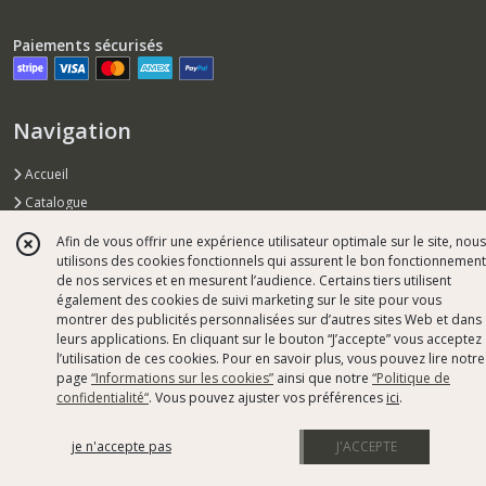
Paiements sécurisés
Navigation
Accueil
Catalogue
Contact
Afin de vous offrir une expérience utilisateur optimale sur le site, nous
Qui sommes nous ?
utilisons des cookies fonctionnels qui assurent le bon fonctionnement
de nos services et en mesurent l’audience. Certains tiers utilisent
Conditions générales de vente
également des cookies de suivi marketing sur le site pour vous
montrer des publicités personnalisées sur d’autres sites Web et dans
leurs applications. En cliquant sur le bouton “J’accepte” vous acceptez
Mentions légales
l’utilisation de ces cookies. Pour en savoir plus, vous pouvez lire notre
page
“Informations sur les cookies”
ainsi que notre
“Politique de
Ce site est édité par Atelier Christel TRANCHANT.
confidentialité“
. Vous pouvez ajuster vos préférences
ici
.
SIREN : 812697365
je n'accepte pas
J'ACCEPTE
Hébergement via eProShopping
Gestion des cookies