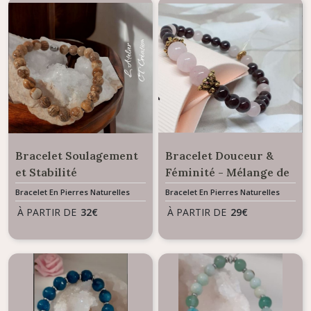
Bracelet Soulagement
Bracelet Douceur &
et Stabilité
Féminité - Mélange de
Emotionnelle - Perles
perles Grenat et
Bracelet En Pierres Naturelles
Bracelet En Pierres Naturelles
Jaspe du Brésil
Quartz Rose
À PARTIR DE
32
€
À PARTIR DE
29
€