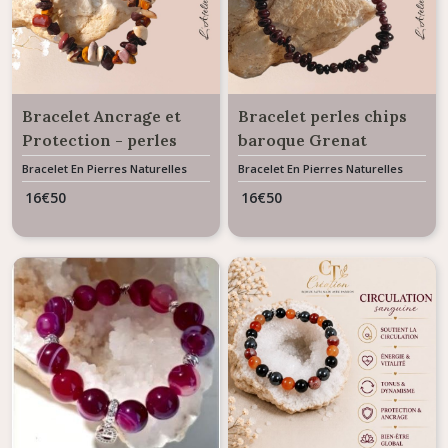
Bracelet Ancrage et
Bracelet perles chips
Protection - perles
baroque Grenat
chips baroque Jaspe
Bracelet En Pierres Naturelles
Bracelet En Pierres Naturelles
Mookaite
16
€
50
16
€
50