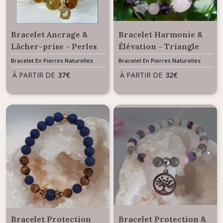
Bracelet Ancrage &
Bracelet Harmonie &
Lâcher-prise - Perles
Élévation - Triangle
Agate Veines De
d'Or mélange de
Bracelet En Pierres Naturelles
Bracelet En Pierres Naturelles
Dragon
pierres naturelles
À PARTIR DE
37
€
À PARTIR DE
32
€
Bracelet Protection
Bracelet Protection &