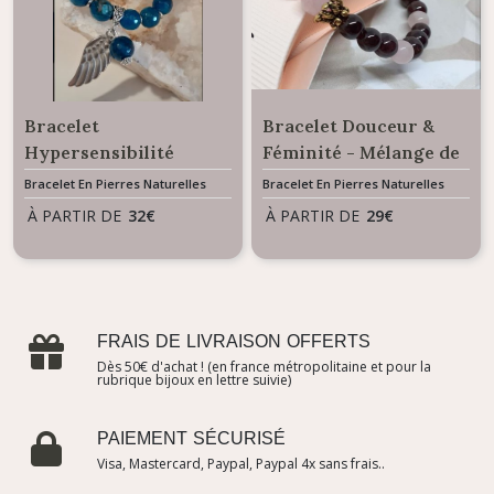
Bracelet
Bracelet Douceur &
Hypersensibilité
Féminité - Mélange de
Equilibre émotionnel &
perles Grenat et
Bracelet En Pierres Naturelles
Bracelet En Pierres Naturelles
Apaisement - Perles
Quartz Rose
À PARTIR DE
32
€
À PARTIR DE
29
€
Agate bleue
FRAIS DE LIVRAISON OFFERTS
Dès 50€ d'achat ! (en france métropolitaine et pour la
rubrique bijoux en lettre suivie)
PAIEMENT SÉCURISÉ
Visa, Mastercard, Paypal, Paypal 4x sans frais..