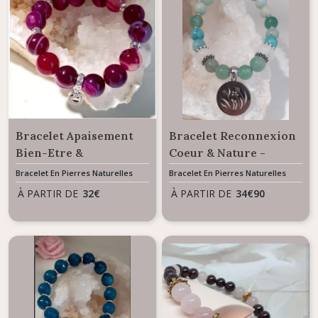
Bracelet Apaisement
Bracelet Reconnexion
Bien-Etre &
Coeur & Nature -
Protection Aura -
Herbier La Nature
Bracelet En Pierres Naturelles
Bracelet En Pierres Naturelles
Perles Agate rose
À PARTIR DE
32
€
À PARTIR DE
34
€
90