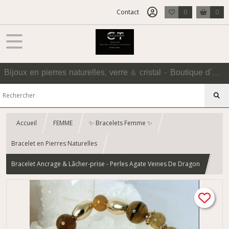
Contact
0
0
Bijoux en pierres naturelles, verre & cristal - Boutique d'Accessoires
Accueil
FEMME
✨ Bracelets Femme ✨
Bracelet en Pierres Naturelles
Bracelet Ancrage & Lâcher-prise - Perles Agate Veines De Dragon