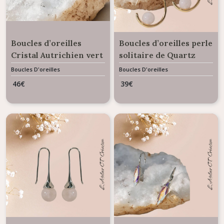
Boucles d’oreilles
Boucles d’oreilles perle
Cristal Autrichien vert
solitaire de Quartz
emeraude modèle
Rose Charme
Boucles D'oreilles
Boucles D'oreilles
baroque Effet Miroir
46
€
39
€