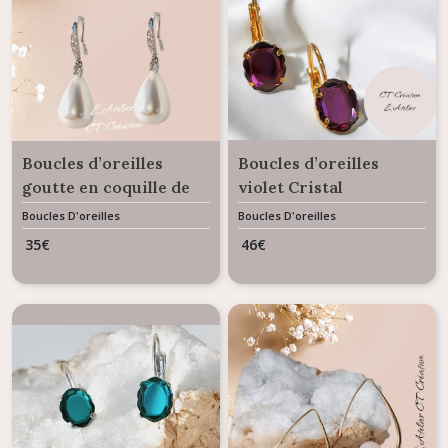
Colliers
&
Pendentifs
(2)
Bijoux
de
Boucles d’oreilles
Boucles d’oreilles
Dos
(5)
goutte en coquille de
violet Cristal
nacre blanc
Autrichien modèle
Boucles D'oreilles
Boucles D'oreilles
baroque effet miroir
35
€
46
€
Accessoires
Cheveux
(6)
Afficher
les
résultats