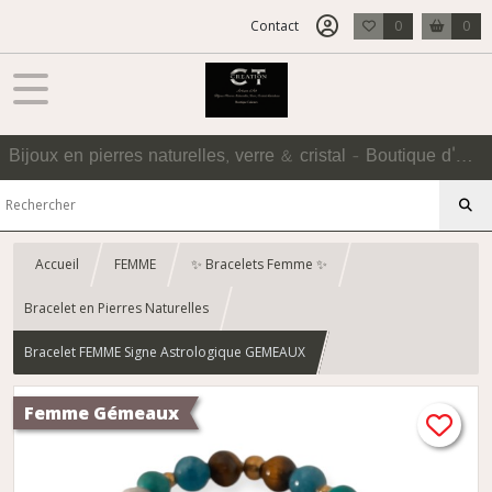
Contact
0
0
Bijoux en pierres naturelles, verre & cristal - Boutique d'Accessoires
Accueil
FEMME
✨ Bracelets Femme ✨
Bracelet en Pierres Naturelles
Bracelet FEMME Signe Astrologique GEMEAUX
Femme Gémeaux