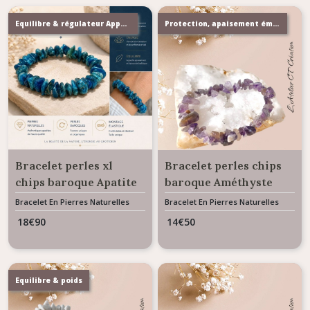
Equilibre & régulateur Appétit
Protection, apaisement émotionnel & mental
Bracelet perles xl
Bracelet perles chips
chips baroque Apatite
baroque Améthyste
Bracelet En Pierres Naturelles
Bracelet En Pierres Naturelles
18
€
90
14
€
50
Equilibre & poids