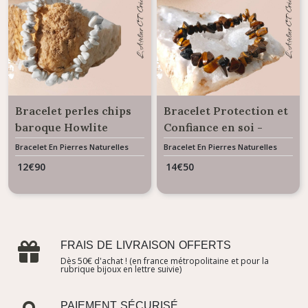
Bracelet perles chips
Bracelet Protection et
baroque Howlite
Confiance en soi -
Magnésite
Perles Oeil de Tigre
Bracelet En Pierres Naturelles
Bracelet En Pierres Naturelles
chips baroque
12
€
90
14
€
50
FRAIS DE LIVRAISON OFFERTS
Dès 50€ d'achat ! (en france métropolitaine et pour la
rubrique bijoux en lettre suivie)
PAIEMENT SÉCURISÉ