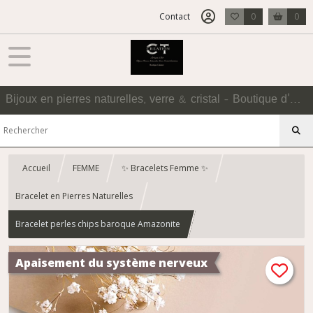
Contact
0
0
Bijoux en pierres naturelles, verre & cristal - Boutique d'Accessoires
Accueil
FEMME
✨ Bracelets Femme ✨
Bracelet en Pierres Naturelles
Bracelet perles chips baroque Amazonite
Apaisement du système nerveux