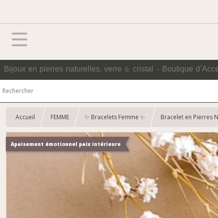
Bijoux en pierres naturelles, verre & cristal - Boutique d'Acc
Accueil
FEMME
✨ Bracelets Femme ✨
Bracelet en Pierres N
Apaisement émotionnel paix intérieure