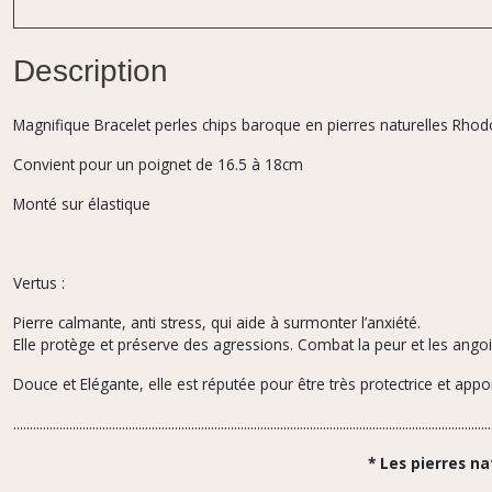
Description
Magnifique Bracelet perles chips baroque en pierres naturelles Rhod
Convient pour un poignet de 16.5 à 18cm
Monté sur élastique
Vertus :
Pierre calmante, anti stress, qui aide à surmonter l’anxiété.
Elle protège et préserve des agressions. Combat la peur et les angoisses
Douce et Elégante, elle est réputée pour être très protectrice et apporte
.................................................................................................................................................
* Les pierres nat