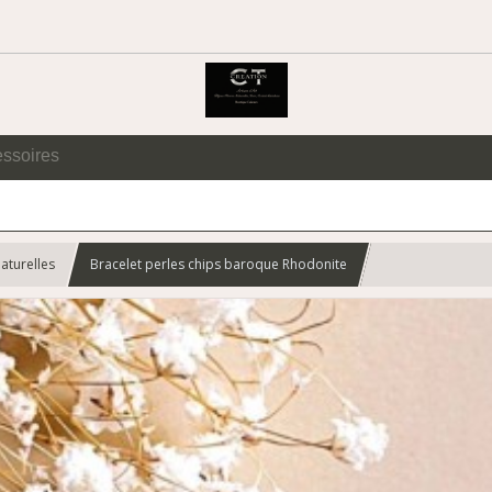
essoires
aturelles
Bracelet perles chips baroque Rhodonite