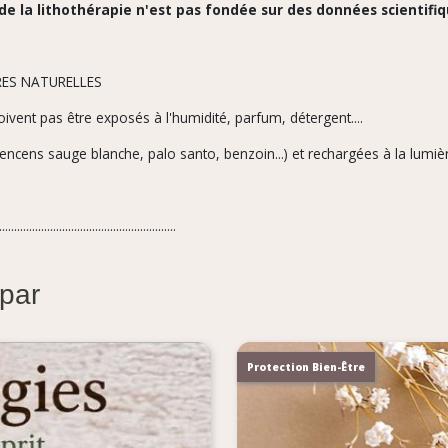
 de la lithothérapie n'est pas fondée sur des données scientifi
S NATURELLES
oivent pas être exposés à l'humidité, parfum,
détergent....
encens sauge blanche, palo santo, benzoin...) et rechargées à la lumièr
...........................................................
 par
Protection Bien-Être