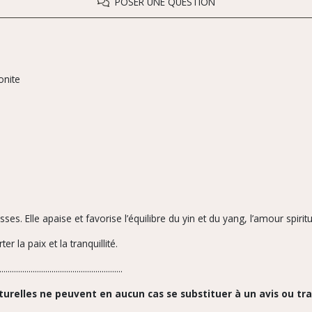
POSER UNE QUESTION
onite
. Elle apaise et favorise l’équilibre du yin et du yang, l’amour spirituel
r la paix et la tranquillité.
...........................................................
urelles ne peuvent en aucun cas se substituer à un avis ou t