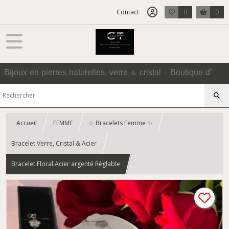
Contact
0
0
Bijoux en pierres naturelles, verre & cristal - Boutique d'Accessoires
Accueil
FEMME
✨ Bracelets Femme ✨
Bracelet Verre, Cristal & Acier
Bracelet Floral Acier argenté Réglable