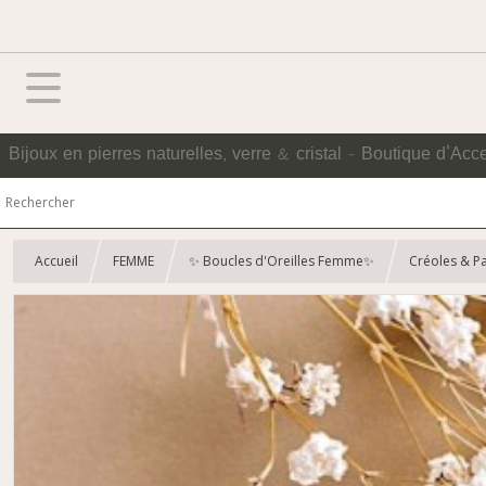
Bijoux en pierres naturelles, verre & cristal - Boutique d'Acc
Accueil
FEMME
✨ Boucles d'Oreilles Femme✨
Créoles & P