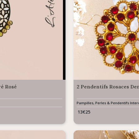
ré Rosé
2 Pendentifs Rosaces Den
Pampilles, Perles & Pendentifs Int
13
€
25