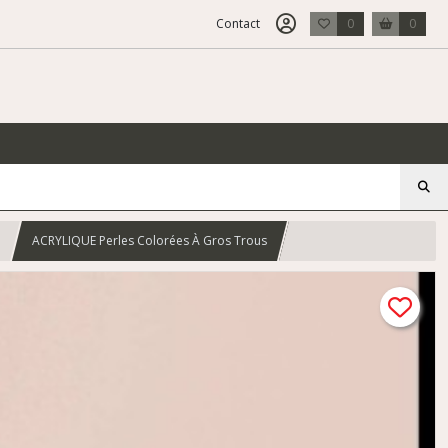
Contact
0
0
ACRYLIQUE Perles Colorées À Gros Trous