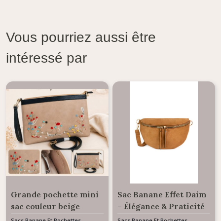
Vous pourriez aussi être
intéressé par
Grande pochette mini
Sac Banane Effet Daim
sac couleur beige
– Élégance & Praticité
broderie et cloutée
- couleur camel
Sacs Banane Et Pochettes
Sacs Banane Et Pochettes