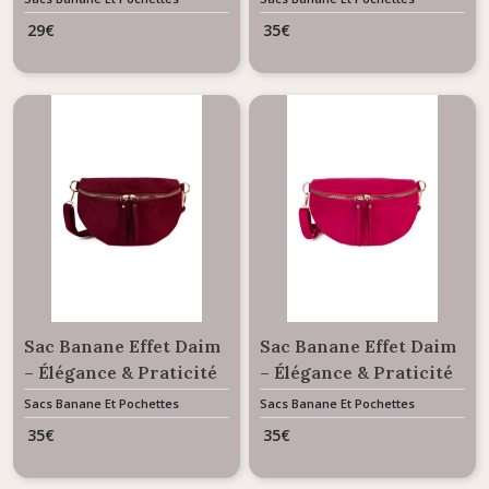
Bijoux
29
€
35
€
Sac Banane Effet Daim
Sac Banane Effet Daim
– Élégance & Praticité
– Élégance & Praticité
- couleur bordeaux
- couleur fushia
Sacs Banane Et Pochettes
Sacs Banane Et Pochettes
35
€
35
€