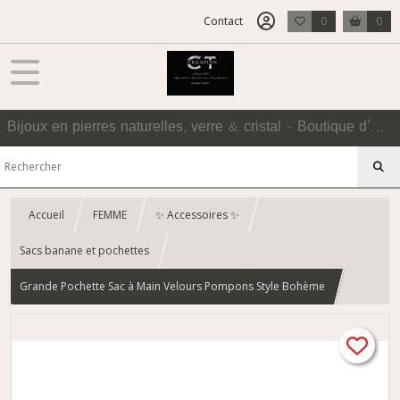
Contact
0
0
Bijoux en pierres naturelles, verre & cristal - Boutique d'Accessoires
Accueil
FEMME
✨ Accessoires ✨
Sacs banane et pochettes
Grande Pochette Sac à Main Velours Pompons Style Bohème