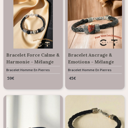
Bracelet Force Calme &
Bracelet Ancrage &
Harmonie - Mélange
Emotions - Mélange
Cuir & Pierres
Cuir & Pierre Naturelle
Bracelet Homme En Pierres
Bracelet Homme En Pierres
Naturelles
Naturelles
Naturelles Jaspe
Jaspe Brechique
59
€
45
€
dalmatien et Agate
noire