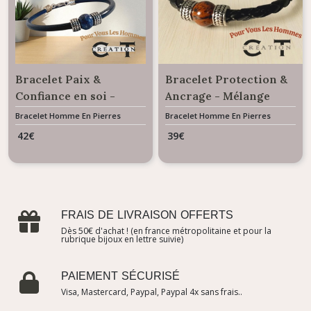
Bracelet Paix &
Bracelet Protection &
Confiance en soi -
Ancrage - Mélange
Mélange Cuir & Pierre
Cuir acier & Pierre
Bracelet Homme En Pierres
Bracelet Homme En Pierres
Naturelles
Naturelles
Naturelle Lapis Lazuli
Naturelle Obsidienne
42
€
39
€
Acajou
FRAIS DE LIVRAISON OFFERTS
Dès 50€ d'achat ! (en france métropolitaine et pour la
rubrique bijoux en lettre suivie)
PAIEMENT SÉCURISÉ
Visa, Mastercard, Paypal, Paypal 4x sans frais..