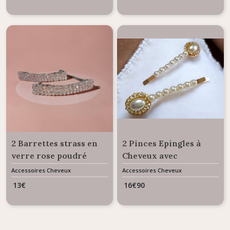
2 Barrettes strass en
2 Pinces Epingles à
verre rose poudré
Cheveux avec
cabochon et perle
Accessoires Cheveux
Accessoires Cheveux
13
€
16
€
90