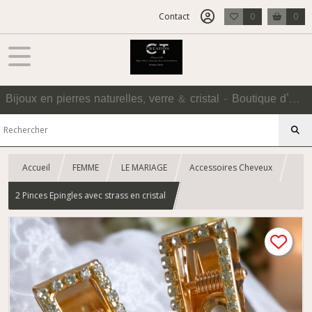
Contact
0
0
Bijoux en pierres naturelles, verre & cristal - Boutique d'Accessoires
Accueil
FEMME
LE MARIAGE
Accessoires Cheveux
2 Pinces Epingles avec strass en cristal