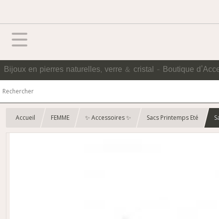
Bijoux en pierres naturelles, verre & cristal - Boutique d'Acc
Accueil
FEMME
✨ Accessoires ✨
Sacs Printemps Eté
S