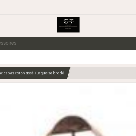
essoires
ac cabas coton tissé Turquoise brodé