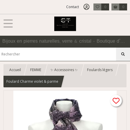
Contact
0
0
Bijoux en pierres naturelles, verre & cristal - Boutique d'Accessoires
Accueil
FEMME
✨ Accessoires ✨
Foulards légers
Foulard Charme violet & parme