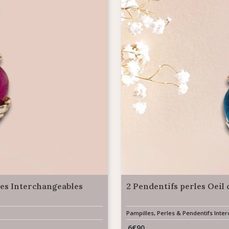
Les Interchangeables
2 Pendentifs perles Oeil
Pampilles, Perles & Pendentifs Int
6
€
90