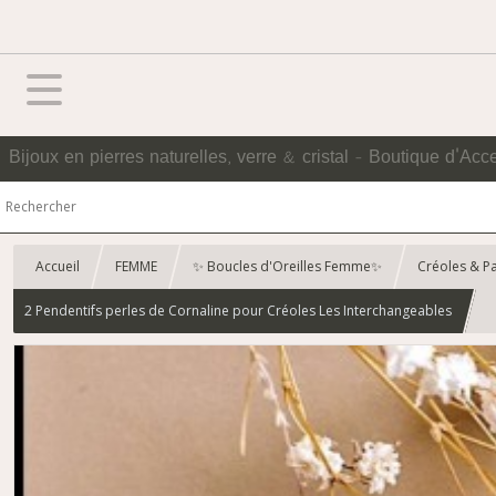
Bijoux en pierres naturelles, verre & cristal - Boutique d'Acc
Accueil
FEMME
✨ Boucles d'Oreilles Femme✨
Créoles & P
2 Pendentifs perles de Cornaline pour Créoles Les Interchangeables