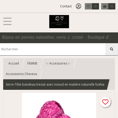
Contact
0
0
Bijoux en pierres naturelles, verre & cristal - Boutique d'Accessoires
Accueil
FEMME
✨ Accessoires ✨
Accessoires Cheveux
Serre-Tête bandeau tressé avec noeud en matière naturelle fushia