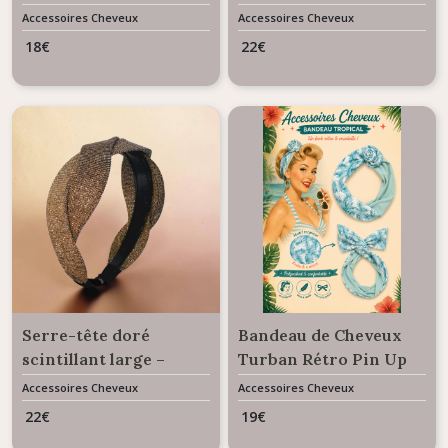
matière naturelle
Bandeau élégant pour
Accessoires Cheveux
Accessoires Cheveux
beige doré
cheveux effet torsadé
18
€
22
€
Serre-tête doré
Bandeau de Cheveux
scintillant large –
Turban Rétro Pin Up
Bandeau élégant pour
Tropical coloris
Accessoires Cheveux
Accessoires Cheveux
cheveux effet torsadé
Menthe
22
€
19
€