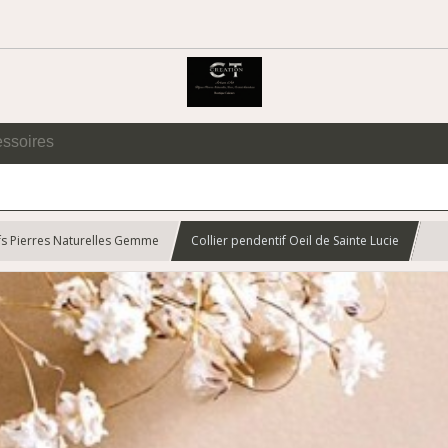
essoires
fs Pierres Naturelles Gemme
Collier pendentif Oeil de Sainte Lucie