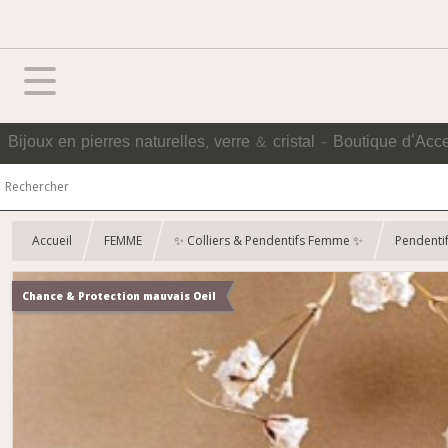
Bijoux en pierres naturelles, verre & cristal - Boutique d'Acc
Accueil
FEMME
✨ Colliers & Pendentifs Femme ✨
Pendenti
Chance & Protection mauvais Oeil