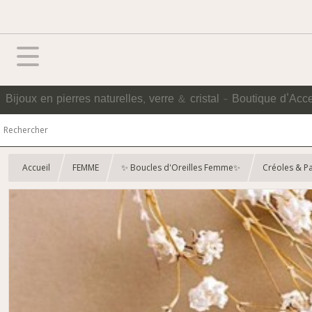
Bijoux en pierres naturelles, verre & cristal - Boutique d'Acc
Accueil
FEMME
✨ Boucles d'Oreilles Femme✨
Créoles & P