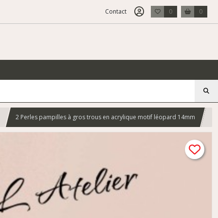
Contact
0
0
2 Perles pampilles à gros trous en acrylique motif léopard 14mm