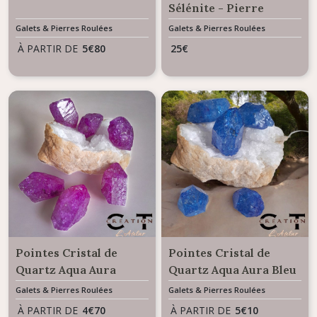
Sélénite - Pierre
décorative à poser >
Galets & Pierres Roulées
Galets & Pierres Roulées
100 grs
À PARTIR DE
5
€
80
25
€
Pointes Cristal de
Pointes Cristal de
Quartz Aqua Aura
Quartz Aqua Aura Bleu
Fushia - Pierres
- Pierres décoratives à
Galets & Pierres Roulées
Galets & Pierres Roulées
décoratives à poser
poser
À PARTIR DE
4
€
70
À PARTIR DE
5
€
10