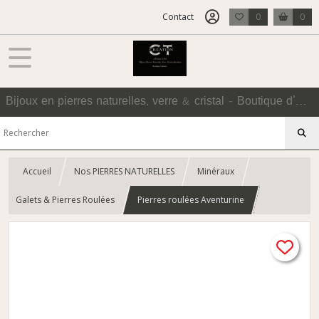
Contact
0
0
Bijoux en pierres naturelles, verre & cristal - Boutique d'Accessoires
Accueil
Nos PIERRES NATURELLES
Minéraux
Galets & Pierres Roulées
Pierres roulées Aventurine