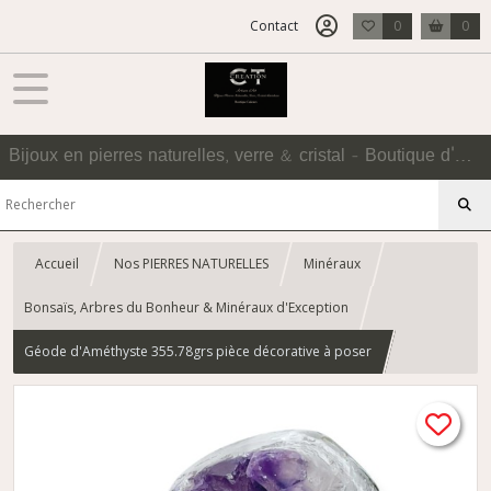
Contact
0
0
Bijoux en pierres naturelles, verre & cristal - Boutique d'Accessoires
Accueil
Nos PIERRES NATURELLES
Minéraux
Bonsaïs, Arbres du Bonheur & Minéraux d'Exception
Géode d'Améthyste 355.78grs pièce décorative à poser