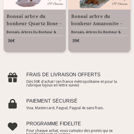
Bonsaï arbre du
Bonsaï arbre du
bonheur Quartz Rose -
bonheur Amazonite -
Objet décoratif à poser
Objet décoratif à poser
Bonsaïs, Arbres Du Bonheur &
Bonsaïs, Arbres Du Bonheur &
Minéraux D'exception
Minéraux D'exception
36
€
39
€
FRAIS DE LIVRAISON OFFERTS
Dès 50€ d'achat ! (en france métropolitaine et pour la
rubrique bijoux en lettre suivie)
PAIEMENT SÉCURISÉ
Visa, Mastercard, Paypal, Paypal 4x sans frais..
PROGRAMME FIDELITE
Pour chaque achat, vous cumulez des points qui se