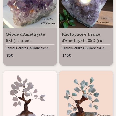
Géode d'Améthyste
Photophore Druze
631grs pièce
d'Améthyste 850grs
décorative à poser
pièce décorative à
Bonsaïs, Arbres Du Bonheur &
Bonsaïs, Arbres Du Bonheur &
Minéraux D'exception
Minéraux D'exception
poser
85
€
115
€