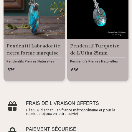
Pendentif Labradorite
Pendentif Turquoise
extra forme marquise
de L’Utha 25mm
43 carats avec bélière
Pendentifs Pierres Naturelles
Pendentifs Pierres Naturelles
Gemme
Gemme
papillon
57
€
65
€
FRAIS DE LIVRAISON OFFERTS
Dès 50€ d'achat ! (en france métropolitaine et pour la
rubrique bijoux en lettre suivie)
PAIEMENT SÉCURISÉ