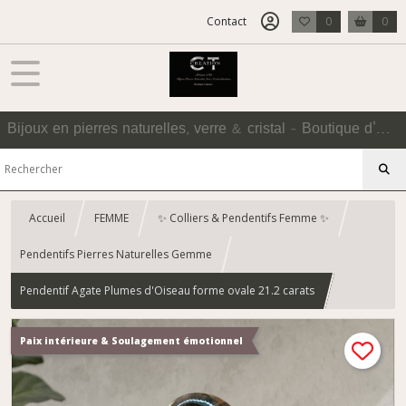
Contact
0
0
Bijoux en pierres naturelles, verre & cristal - Boutique d'Accessoires
Accueil
FEMME
✨ Colliers & Pendentifs Femme ✨
Pendentifs Pierres Naturelles Gemme
Pendentif Agate Plumes d'Oiseau forme ovale 21.2 carats
Paix intérieure & Soulagement émotionnel