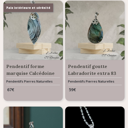
Paix intérieure et sérénité
Pendentif forme
Pendentif goutte
marquise Calcédoine
Labradorite extra 83
du désert 46 carats
carats
Pendentifs Pierres Naturelles
Pendentifs Pierres Naturelles
Gemme
Gemme
67
€
59
€