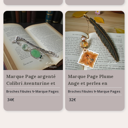
Marque Page argenté
Marque Page Plume
Colibri Aventurine et
Ange et perles en
Cristal
Cristal
Broches Fibules ✨ Marque Pages
Broches Fibules ✨ Marque Pages
✨ Bijoux De Sac
✨ Bijoux De Sac
34
€
32
€