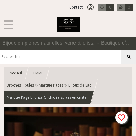
Contact
0
0
Bijoux en pierres naturelles, verre & cristal - Boutique d'Accessoires
Accueil
FEMME
Broches Fibules ✨ Marque Pages ✨ Bijoux de Sac
Marque Page bronze Orchidée strass en cristal