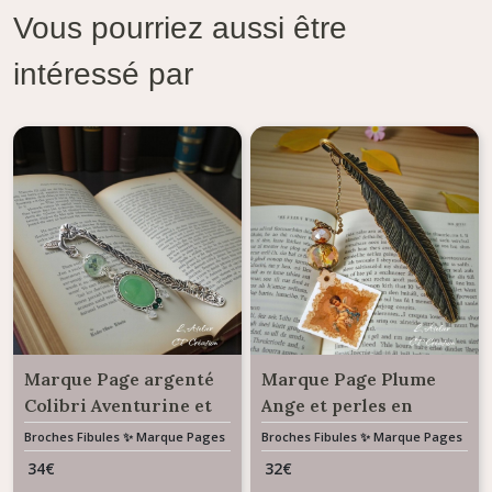
Vous pourriez aussi être
intéressé par
Marque Page argenté
Marque Page Plume
Colibri Aventurine et
Ange et perles en
Cristal
Cristal
Broches Fibules ✨ Marque Pages
Broches Fibules ✨ Marque Pages
✨ Bijoux De Sac
✨ Bijoux De Sac
34
€
32
€