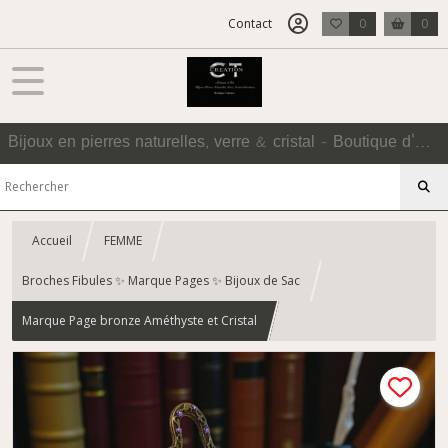
Contact
0
0
Bijoux en pierres naturelles, verre & cristal - Boutique d'Accessoires
Accueil
FEMME
Broches Fibules ✨ Marque Pages ✨ Bijoux de Sac
Marque Page bronze Améthyste et Cristal