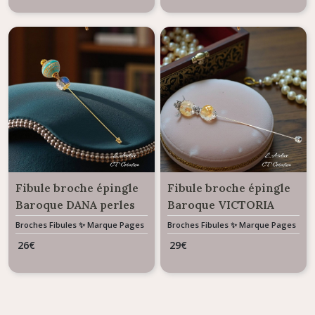
Fibule broche épingle
Fibule broche épingle
Baroque DANA perles
Baroque VICTORIA
orientale et cristal
perles en cristal
Broches Fibules ✨ Marque Pages
Broches Fibules ✨ Marque Pages
✨ Bijoux De Sac
✨ Bijoux De Sac
26
€
29
€