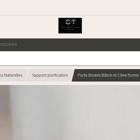
essoires
es Naturelles
Support purification
Porte Encens Bâton et Cône forme