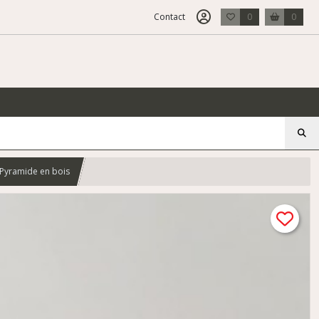
Contact
0
0
 Pyramide en bois