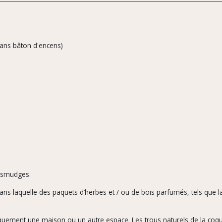
ans bâton d'encens)
s smudges.
ns laquelle des paquets d’herbes et / ou de bois parfumés, tels que la
iquement une maison ou un autre espace. Les trous naturels de la coque