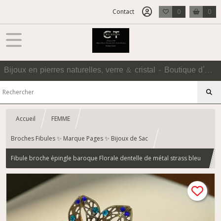
Contact
0
0
Bijoux en pierres naturelles, verre & cristal - Boutique d'Accessoires
Accueil
FEMME
Broches Fibules ✨ Marque Pages ✨ Bijoux de Sac
Fibule broche épingle baroque Florale dentelle de métal strass bleu
et turquoise