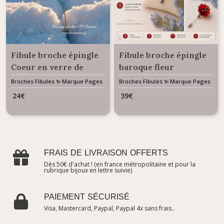
Fibule broche épingle
Fibule broche épingle
Coeur en verre de
baroque fleur
murano
enchantée coloris
Broches Fibules ✨ Marque Pages
Broches Fibules ✨ Marque Pages
✨ Bijoux De Sac
✨ Bijoux De Sac
rouge
24
€
39
€
FRAIS DE LIVRAISON OFFERTS
Dès 50€ d'achat ! (en france métropolitaine et pour la
rubrique bijoux en lettre suivie)
PAIEMENT SÉCURISÉ
Visa, Mastercard, Paypal, Paypal 4x sans frais..