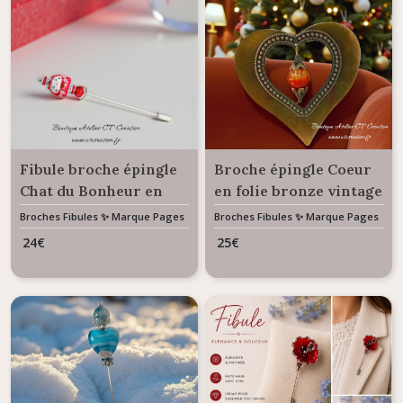
Fibule broche épingle
Broche épingle Coeur
Chat du Bonheur en
en folie bronze vintage
porcelaine rouge
perle murano
Broches Fibules ✨ Marque Pages
Broches Fibules ✨ Marque Pages
✨ Bijoux De Sac
✨ Bijoux De Sac
24
€
25
€