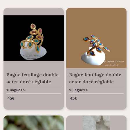
Bague feuillage double
Bague feuillage double
acier doré réglable
acier doré réglable
sertie de strass en
sertie de strass en
✨ Bagues ✨
✨ Bagues ✨
Cristal Autrichien
Cristal Autrichien
45
€
45
€
Turquoise et Bleu
royal