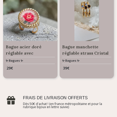
Bague acier doré
Bague manchette
réglable avec
réglable strass Cristal
cabochon résine
Autrichien violet et
✨ Bagues ✨
✨ Bagues ✨
Magnolia
parme
29
€
39
€
FRAIS DE LIVRAISON OFFERTS
Dès 50€ d'achat ! (en france métropolitaine et pour la
rubrique bijoux en lettre suivie)