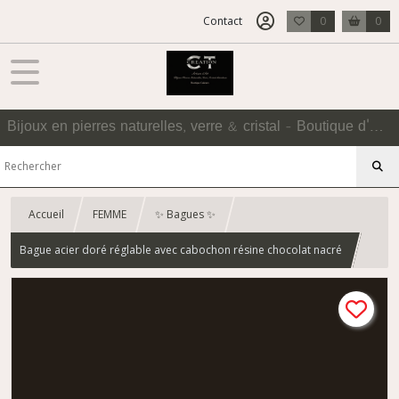
Contact
0
0
Bijoux en pierres naturelles, verre & cristal - Boutique d'Accessoires
Accueil
FEMME
✨ Bagues ✨
Bague acier doré réglable avec cabochon résine chocolat nacré