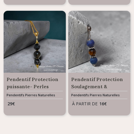
Pendentif Protection
Pendentif Protection
puissante- Perles
Soulagement &
Obsidienne
Confiance en soi- Oeil
Pendentifs Pierres Naturelles
Pendentifs Pierres Naturelles
Gemme
Gemme
de Tigre & Lapis Lazuli
29
€
À PARTIR DE
16
€
mat givré