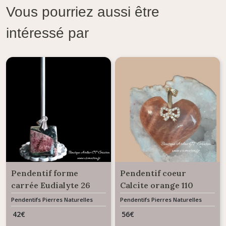
Vous pourriez aussi être
intéressé par
Pendentif forme
Pendentif coeur
carrée Eudialyte 26
Calcite orange 110
carats
carats
Pendentifs Pierres Naturelles
Pendentifs Pierres Naturelles
Gemme
Gemme
42
€
56
€