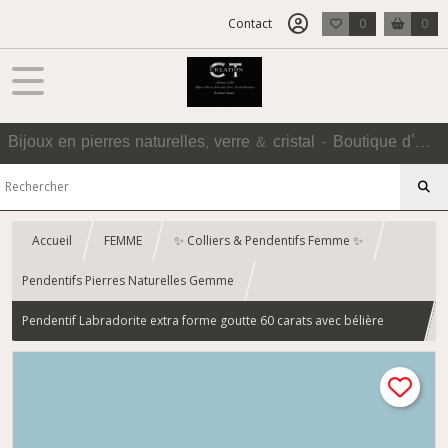
Contact
0
0
Bijoux en pierres naturelles, verre & cristal - Boutique d'Accessoires
Accueil
FEMME
✨ Colliers & Pendentifs Femme ✨
Pendentifs Pierres Naturelles Gemme
Pendentif Labradorite extra forme goutte 60 carats avec bélière
perle labradorite