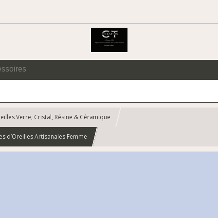
essoires
eilles Verre, Cristal, Résine & Céramique
es d’Oreilles Artisanales Femme