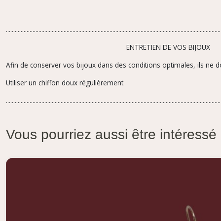
.................................................................................................................................................
ENTRETIEN DE VOS BIJOUX
Afin de conserver vos bijoux dans des conditions optimales, ils ne d
Utiliser un chiffon doux régulièrement
.................................................................................................................................................
Vous pourriez aussi être intéressé