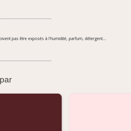
...........................................................
oivent pas être exposés à l'humidité, parfum,
détergent....
...........................................................
 par