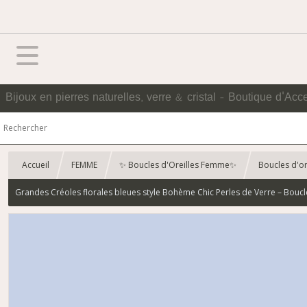
Bijoux en pierres naturelles, verre & cristal - Boutique d'Acc
Accueil
FEMME
✨ Boucles d'Oreilles Femme✨
Boucles d'or
Grandes Créoles florales bleues style Bohème Chic Perles de Verre – Boucl