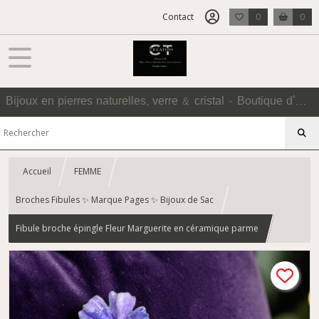
Contact
0
0
Bijoux en pierres naturelles, verre & cristal - Boutique d'Accessoires
Accueil
FEMME
Broches Fibules ✨ Marque Pages ✨ Bijoux de Sac
Fibule broche épingle Fleur Marguerite en céramique parme