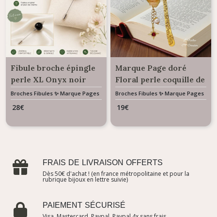
Fibule broche épingle
Marque Page doré
perle XL Onyx noir
Floral perle coquille de
9cm
nacre
Broches Fibules ✨ Marque Pages
Broches Fibules ✨ Marque Pages
✨ Bijoux De Sac
✨ Bijoux De Sac
28
€
19
€
FRAIS DE LIVRAISON OFFERTS
Dès 50€ d'achat ! (en france métropolitaine et pour la
rubrique bijoux en lettre suivie)
PAIEMENT SÉCURISÉ
Visa, Mastercard, Paypal, Paypal 4x sans frais..