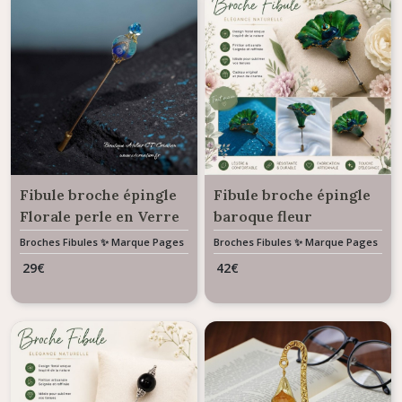
Fibule broche épingle
Fibule broche épingle
Florale perle en Verre
baroque fleur
de Murano
enchantée avec perle
Broches Fibules ✨ Marque Pages
Broches Fibules ✨ Marque Pages
✨ Bijoux De Sac
✨ Bijoux De Sac
d'Agate
29
€
42
€