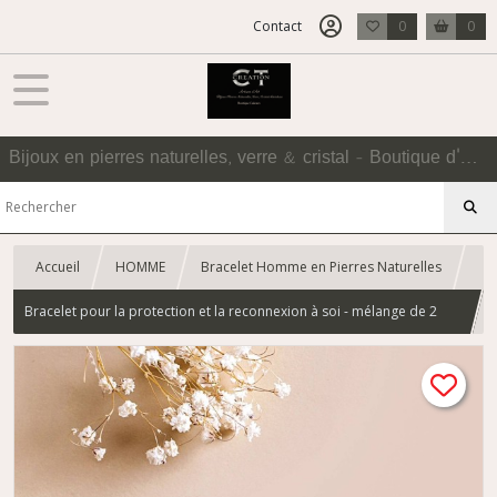
Contact
0
0
Bijoux en pierres naturelles, verre & cristal - Boutique d'Accessoires
Accueil
HOMME
Bracelet Homme en Pierres Naturelles
Bracelet pour la protection et la reconnexion à soi - mélange de 2
pierres