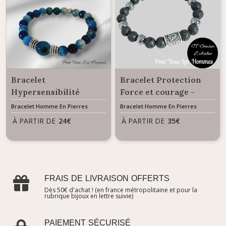
Bracelet
Bracelet Protection
Hypersensibilité
Force et courage -
Equilibre émotionnel &
Perles en Pierre de
Bracelet Homme En Pierres
Bracelet Homme En Pierres
Naturelles
Naturelles
Apaisement - Perles d'
Lave Triskell
À PARTIR DE
24
€
À PARTIR DE
35
€
Agate bleue
FRAIS DE LIVRAISON OFFERTS
Dès 50€ d'achat ! (en france métropolitaine et pour la
rubrique bijoux en lettre suivie)
PAIEMENT SÉCURISÉ