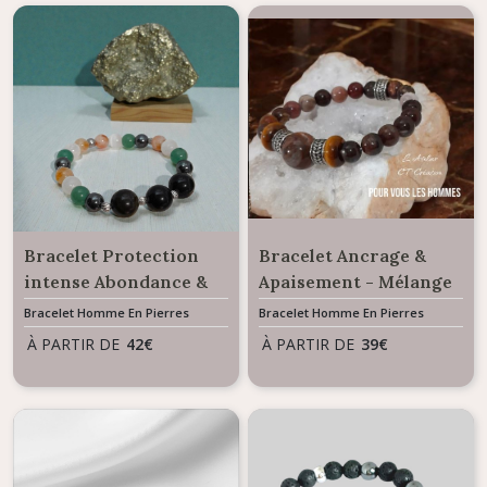
Bracelet Protection
Bracelet Ancrage &
intense Abondance &
Apaisement - Mélange
Prospérité - Mélange
de Perles Bois pétrifié
Bracelet Homme En Pierres
Bracelet Homme En Pierres
Naturelles
Naturelles
de pierres naturelles
et Oeil de Tigre
À PARTIR DE
42
€
À PARTIR DE
39
€