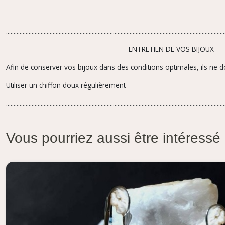
.................................................................................................................................................
ENTRETIEN DE VOS BIJOUX
Afin de conserver vos bijoux dans des conditions optimales, ils ne d
Utiliser un chiffon doux régulièrement
.................................................................................................................................................
Vous pourriez aussi être intéressé