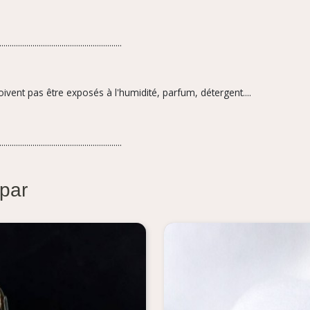
...........................................................
oivent pas être exposés à l'humidité, parfum,
détergent....
...........................................................
 par