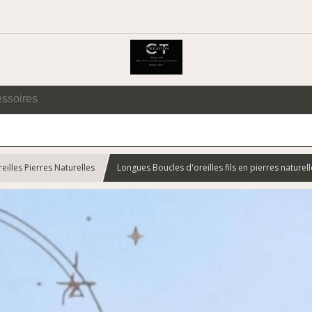
essoires
eilles Pierres Naturelles
Longues Boucles d'oreilles fils en pierres nature