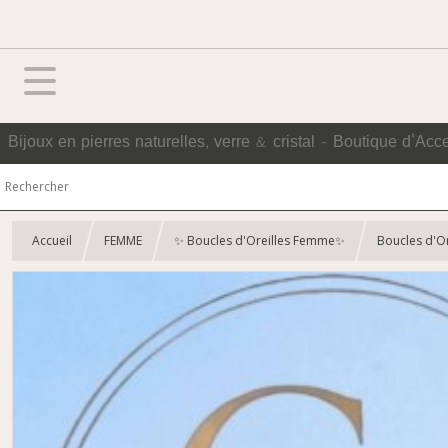
Bijoux en pierres naturelles, verre & cristal - Boutique d'Acc
Accueil
FEMME
✨ Boucles d'Oreilles Femme✨
Boucles d'Or