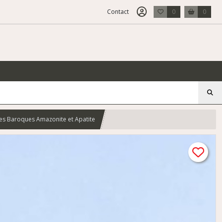
Contact
0
0
lles Baroques Amazonite et Apatite