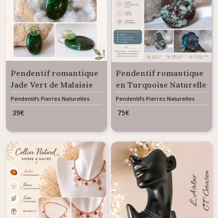
Pendentif romantique
Pendentif romantique
Jade Vert de Malaisie
en Turquoise Naturelle
ovale Fleur en verre
– Pièce Unique –
Pendentifs Pierres Naturelles
Pendentifs Pierres Naturelles
Gemme
Gemme
Création Artisanale
39
€
75
€