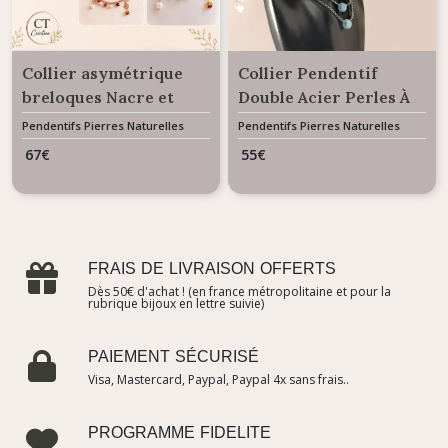
Collier asymétrique
Collier Pendentif
breloques Nacre et
Double Acier Perles À
Ambre véritables
Glisser Aigue Marine
Pendentifs Pierres Naturelles
Pendentifs Pierres Naturelles
Gemme
Gemme
67
€
55
€
FRAIS DE LIVRAISON OFFERTS
Dès 50€ d'achat ! (en france métropolitaine et pour la
rubrique bijoux en lettre suivie)
PAIEMENT SÉCURISÉ
Visa, Mastercard, Paypal, Paypal 4x sans frais..
PROGRAMME FIDELITE