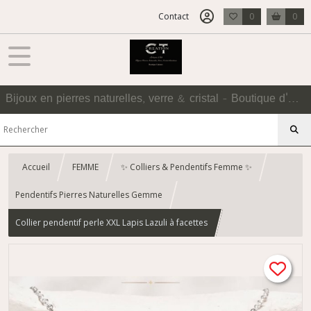
Contact
0
0
Bijoux en pierres naturelles, verre & cristal - Boutique d'Accessoires
Accueil
FEMME
✨ Colliers & Pendentifs Femme ✨
Pendentifs Pierres Naturelles Gemme
Collier pendentif perle XXL Lapis Lazuli à facettes