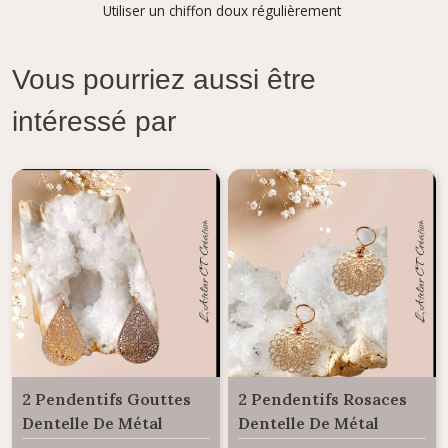
Utiliser un chiffon doux régulièrement
Vous pourriez aussi être
intéressé par
2 Pendentifs Gouttes
2 Pendentifs Rosaces
Dentelle De Métal
Dentelle De Métal
Laiton Doré Rosé
Laiton Doré Rosé