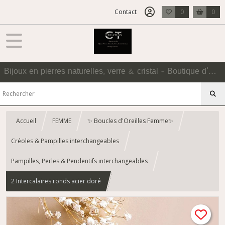
Contact
0
0
Bijoux en pierres naturelles, verre & cristal - Boutique d'Accessoires
Accueil
FEMME
✨ Boucles d'Oreilles Femme✨
Créoles & Pampilles interchangeables
Pampilles, Perles & Pendentifs interchangeables
2 Intercalaires ronds acier doré