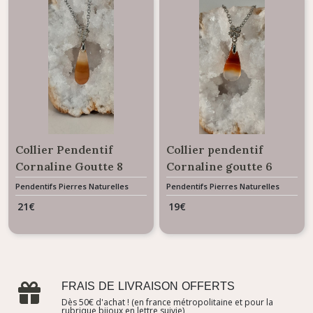
Collier Pendentif
Collier pendentif
Cornaline Goutte 8
Cornaline goutte 6
Carats
carats
Pendentifs Pierres Naturelles
Pendentifs Pierres Naturelles
Gemme
Gemme
21
€
19
€
FRAIS DE LIVRAISON OFFERTS
Dès 50€ d'achat ! (en france métropolitaine et pour la
rubrique bijoux en lettre suivie)