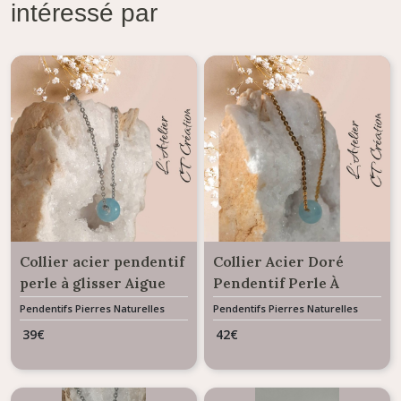
intéressé par
Collier acier pendentif
Collier Acier Doré
perle à glisser Aigue
Pendentif Perle À
Marine
Glisser Aigue Marine
Pendentifs Pierres Naturelles
Pendentifs Pierres Naturelles
Gemme
Gemme
39
€
42
€