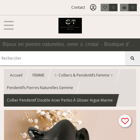
Contact
0
0
Bijoux en pierres naturelles, verre & cristal - Boutique d'Accessoires
Accueil
FEMME
✨ Colliers & Pendentifs Femme ✨
Pendentifs Pierres Naturelles Gemme
Collier Pendentif Double Acier Perles À Glisser Aigue Marine