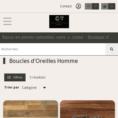
Fermer
Contact
0
0
FILTRES
Tous
Bijoux en pierres naturelles, verre & cristal - Boutique d'Accessoires
les
produits
HOMME
Boucles
Boucles d'Oreilles Homme
d'Oreilles
Homme
Filtres
5 résultats
Afficher
Trier par
les
résultats