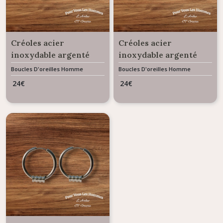
Créoles acier
Créoles acier
inoxydable argenté
inoxydable argenté
20mm perles rondelles
20mm perles striées
Boucles D'oreilles Homme
Boucles D'oreilles Homme
plates
forme cylindre
24
€
24
€