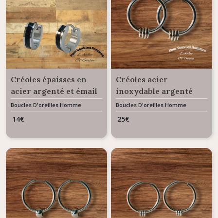
Créoles épaisses en
Créoles acier
acier argenté et émail
inoxydable argenté
noir 14.5mm
20mm perles ruches
Boucles D'oreilles Homme
Boucles D'oreilles Homme
striées
14
€
25
€