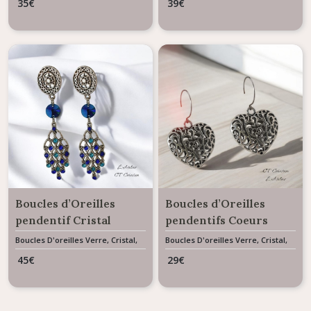
35
€
39
€
Boucles d’Oreilles
Boucles d’Oreilles
pendentif Cristal
pendentifs Coeurs
Autrichien Océan
dentelle de métal
Boucles D'oreilles Verre, Cristal,
Boucles D'oreilles Verre, Cristal,
Résine & Céramique
Résine & Céramique
45
€
29
€