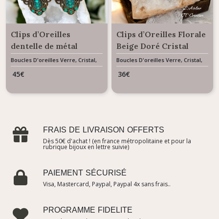
Clips d’Oreilles
Clips d’Oreilles Florale
dentelle de métal
Beige Doré Cristal
Floral Emeraude
Boucles D'oreilles Verre, Cristal,
Boucles D'oreilles Verre, Cristal,
Résine & Céramique
Résine & Céramique
45
€
36
€
FRAIS DE LIVRAISON OFFERTS
Dès 50€ d'achat ! (en france métropolitaine et pour la
rubrique bijoux en lettre suivie)
PAIEMENT SÉCURISÉ
Visa, Mastercard, Paypal, Paypal 4x sans frais..
PROGRAMME FIDELITE