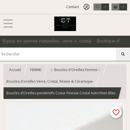
Contact
0
0
Bijoux en pierres naturelles, verre & cristal - Boutique d'Accessoires
Accueil
FEMME
✨ Boucles d'Oreilles Femme✨
Boucles d'oreilles Verre, Cristal, Résine & Céramique
Boucles d’Oreilles pendentifs Coeur Finesse Cristal Autrichien Bleu