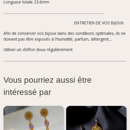
Longueur totale 23.6mm
...................................................................................................................
ENTRETIEN DE VOS BIJOUX
Afin de conserver vos bijoux dans des conditions optimales, ils ne
doivent pas être exposés à l'humidité, parfum,
détergent....
Utiliser un chiffon doux régulièrement
.................................................................................................................................................
Vous pourriez aussi être
intéressé par