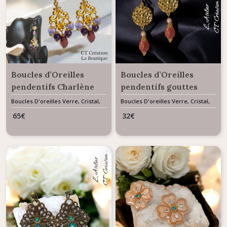
Boucles d’Oreilles
Boucles d’Oreilles
pendentifs Charlène
pendentifs gouttes
Cristal et Pierres
Charme d’Orient
Boucles D'oreilles Verre, Cristal,
Boucles D'oreilles Verre, Cristal,
Résine & Céramique
Résine & Céramique
Naturelles
65
€
32
€