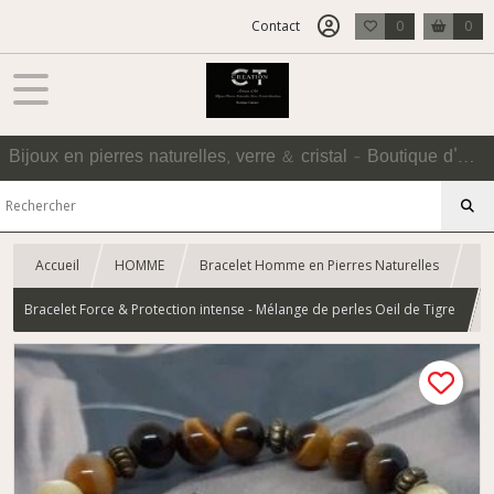
Contact
0
0
Bijoux en pierres naturelles, verre & cristal - Boutique d'Accessoires
Accueil
HOMME
Bracelet Homme en Pierres Naturelles
Bracelet Force & Protection intense - Mélange de perles Oeil de Tigre
et Oeil de Taureau