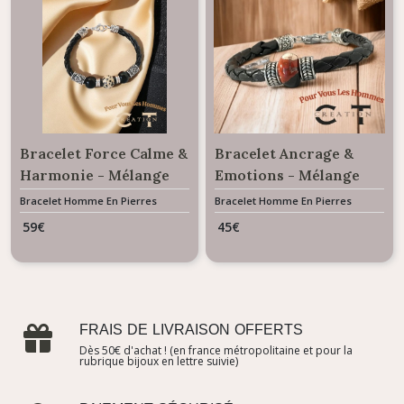
Bracelet Force Calme &
Bracelet Ancrage &
Harmonie - Mélange
Emotions - Mélange
Cuir & Pierres
Cuir & Pierre Naturelle
Bracelet Homme En Pierres
Bracelet Homme En Pierres
Naturelles
Naturelles
Naturelles Jaspe
Jaspe Brechique
59
€
45
€
dalmatien et Agate
noire
FRAIS DE LIVRAISON OFFERTS
Dès 50€ d'achat ! (en france métropolitaine et pour la
rubrique bijoux en lettre suivie)