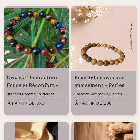
Bracelet Protection
Bracelet relaxation
Force et Réconfort -
apaisement - Perles
Mélange Oeil de Tigre,
Bois de Santal
Bracelet Homme En Pierres
Bracelet Homme En Pierres
Naturelles
Naturelles
Oeil de Faucon, Oeil de
À PARTIR DE
37
€
À PARTIR DE
29
€
Taureau