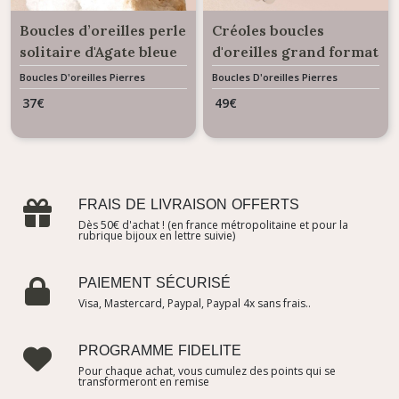
Boucles d’oreilles perle
Créoles boucles
solitaire d'Agate bleue
d'oreilles grand format
à facettes
Douceur Quartz Rose
Boucles D'oreilles Pierres
Boucles D'oreilles Pierres
Naturelles
Naturelles
37
€
49
€
FRAIS DE LIVRAISON OFFERTS
Dès 50€ d'achat ! (en france métropolitaine et pour la
rubrique bijoux en lettre suivie)
PAIEMENT SÉCURISÉ
Visa, Mastercard, Paypal, Paypal 4x sans frais..
PROGRAMME FIDELITE
Pour chaque achat, vous cumulez des points qui se
transformeront en remise