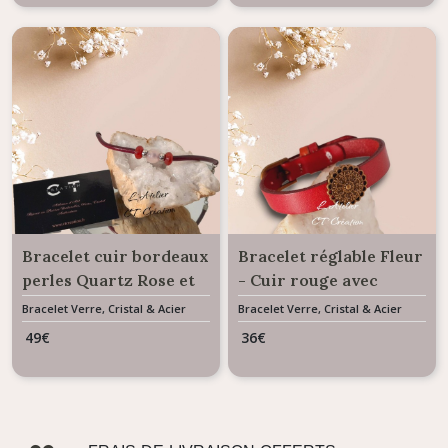
Bracelet cuir bordeaux
Bracelet réglable Fleur
perles Quartz Rose et
- Cuir rouge avec
Cornaline
fermoir boucle bronze
Bracelet Verre, Cristal & Acier
Bracelet Verre, Cristal & Acier
49
€
36
€