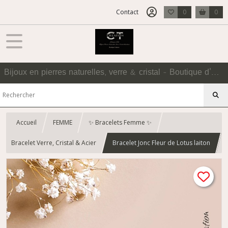
Contact
0
0
Bijoux en pierres naturelles, verre & cristal - Boutique d'Accessoires
Accueil
FEMME
✨ Bracelets Femme ✨
Bracelet Verre, Cristal & Acier
Bracelet Jonc Fleur de Lotus laiton