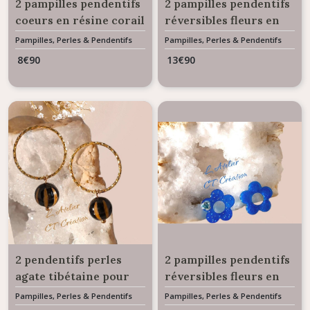
2 pampilles pendentifs
2 pampilles pendentifs
coeurs en résine corail
réversibles fleurs en
nacré pailleté pour
résine vert nacré pour
Pampilles, Perles & Pendentifs
Pampilles, Perles & Pendentifs
Interchangeables
Interchangeables
créoles
créoles
8
€
90
13
€
90
interchangeables
interchangeables
2 pendentifs perles
2 pampilles pendentifs
agate tibétaine pour
réversibles fleurs en
créoles
résine bleu azur pour
Pampilles, Perles & Pendentifs
Pampilles, Perles & Pendentifs
Interchangeables
Interchangeables
interchangeables
créoles