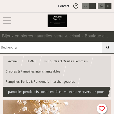
Contact
0
0
Bijoux en pierres naturelles, verre & cristal - Boutique d'Accessoires
Accueil
FEMME
✨ Boucles d'Oreilles Femme✨
Créoles & Pampilles interchangeables
Pampilles, Perles & Pendentifs interchangeables
2 pampilles pendentifs coeurs en résine violet nacré réversible pour
créoles interchangeables