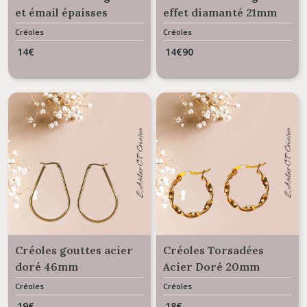
et émail épaisses
effet diamanté 21mm
14.5mm
Créoles
Créoles
14
€
14
€
90
Créoles gouttes acier
Créoles Torsadées
doré 46mm
Acier Doré 20mm
Créoles
Créoles
19
€
18
€