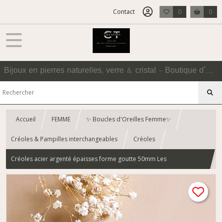
Contact
0
0
Bijoux en pierres naturelles, verre & cristal - Boutique d'Accessoires
Accueil
FEMME
✨ Boucles d'Oreilles Femme✨
Créoles & Pampilles interchangeables
Créoles
Créoles acier argenté épaisses forme goutte 50mm Les
Interchangeables