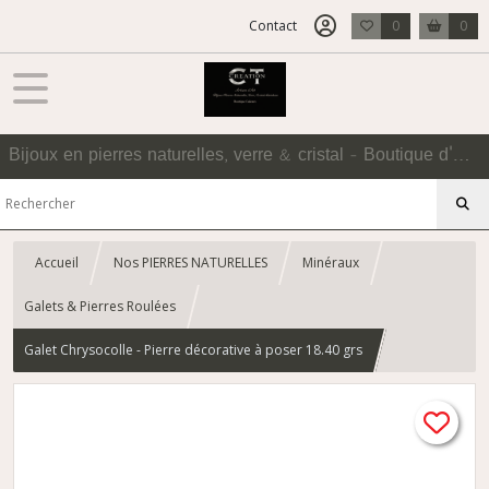
Contact
0
0
Bijoux en pierres naturelles, verre & cristal - Boutique d'Accessoires
Accueil
Nos PIERRES NATURELLES
Minéraux
Galets & Pierres Roulées
Galet Chrysocolle - Pierre décorative à poser 18.40 grs