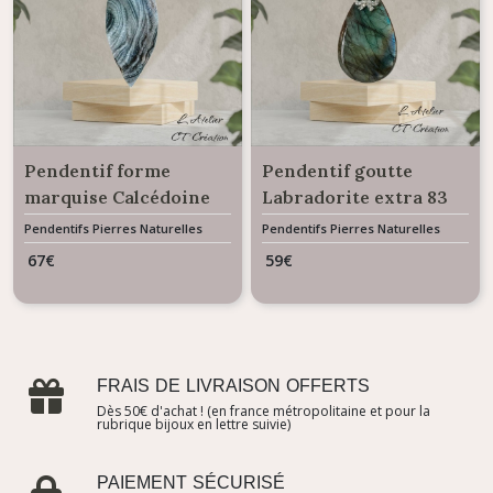
Pendentif forme
Pendentif goutte
marquise Calcédoine
Labradorite extra 83
du désert 46 carats
carats
Pendentifs Pierres Naturelles
Pendentifs Pierres Naturelles
Gemme
Gemme
67
€
59
€
FRAIS DE LIVRAISON OFFERTS
Dès 50€ d'achat ! (en france métropolitaine et pour la
rubrique bijoux en lettre suivie)
PAIEMENT SÉCURISÉ