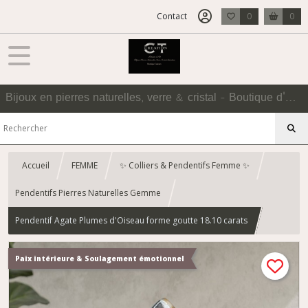
Contact
0
0
Bijoux en pierres naturelles, verre & cristal - Boutique d'Accessoires
Accueil
FEMME
✨ Colliers & Pendentifs Femme ✨
Pendentifs Pierres Naturelles Gemme
Pendentif Agate Plumes d'Oiseau forme goutte 18.10 carats
Paix intérieure & Soulagement émotionnel