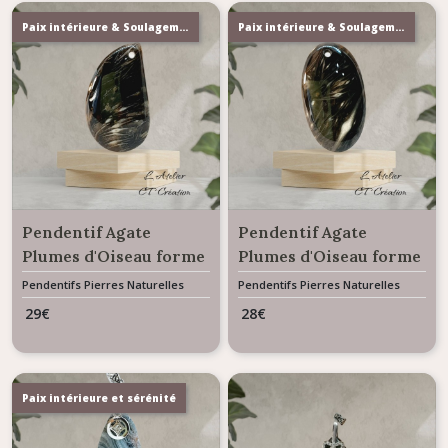
Paix intérieure & Soulagement émotionnel
Paix intérieure & Soulagement émotionnel
Pendentif Agate
Pendentif Agate
Plumes d'Oiseau forme
Plumes d'Oiseau forme
libre 24.45 carats
ovale 21.2 carats
Pendentifs Pierres Naturelles
Pendentifs Pierres Naturelles
Gemme
Gemme
29
€
28
€
Paix intérieure et sérénité