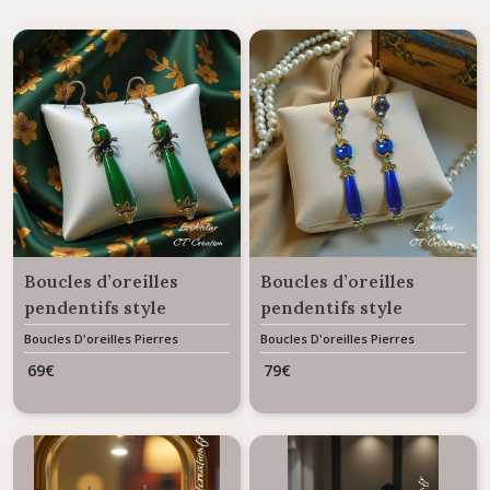
Boucles d’oreilles
Boucles d’oreilles
pendentifs style
pendentifs style
Baroque Agate verte
Baroque Agate bleue
Boucles D'oreilles Pierres
Boucles D'oreilles Pierres
Naturelles
Naturelles
ALIENOR
ALIENOR
69
€
79
€