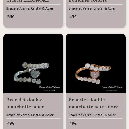
bronze et rouge
Bracelet Verre, Cristal & Acier
Bracelet Verre, Cristal & Acier
56
€
45
€
Bracelet double
Bracelet double
manchette acier
manchette acier doré
argenté Coeur en
rosé Coeur en nacre
Bracelet Verre, Cristal & Acier
Bracelet Verre, Cristal & Acier
nacre
49
€
49
€