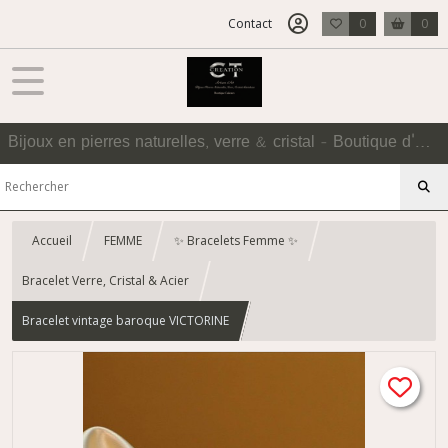
Contact
0
0
Bijoux en pierres naturelles, verre & cristal - Boutique d'Accessoires
Accueil
FEMME
✨ Bracelets Femme ✨
Bracelet Verre, Cristal & Acier
Bracelet vintage baroque VICTORINE