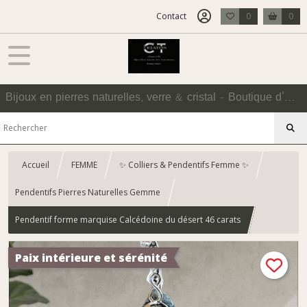
Contact
0
0
Bijoux en pierres naturelles, verre & cristal - Boutique d'Accessoires
Accueil
FEMME
✨ Colliers & Pendentifs Femme ✨
Pendentifs Pierres Naturelles Gemme
Pendentif forme marquise Calcédoine du désert 46 carats
Paix intérieure et sérénité