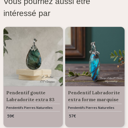
Vous pourriez aussi être
intéressé par
Pendentif goutte
Pendentif Labradorite
Labradorite extra 83
extra forme marquise
carats
43 carats avec bélière
Pendentifs Pierres Naturelles
Pendentifs Pierres Naturelles
Gemme
Gemme
papillon
59
€
57
€