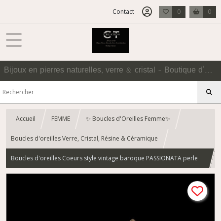
Contact
0
0
Bijoux en pierres naturelles, verre & cristal - Boutique d'Accessoires
Accueil
FEMME
✨ Boucles d'Oreilles Femme✨
Boucles d'oreilles Verre, Cristal, Résine & Céramique
Boucles d'oreilles Coeurs style vintage baroque PASSIONATA perle
fleur en verre bleu