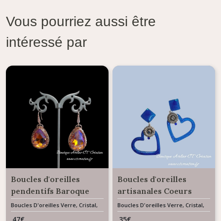
Vous pourriez aussi être
intéressé par
Boucles d'oreilles
Boucles d'oreilles
pendentifs Baroque
artisanales Coeurs
cabochon verre
résine AMORE
Boucles D'oreilles Verre, Cristal,
Boucles D'oreilles Verre, Cristal,
Résine & Céramique
Résine & Céramique
facettes Aurore
47
€
35
€