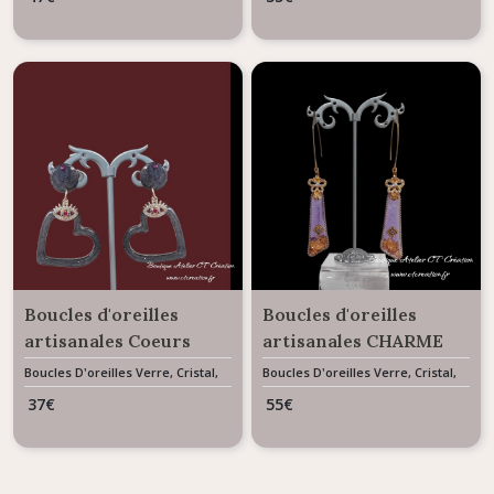
Boréale pêche
Boucles d'oreilles
Boucles d'oreilles
artisanales Coeurs
artisanales CHARME
résine AMORE noir
résine et feuille d'or
Boucles D'oreilles Verre, Cristal,
Boucles D'oreilles Verre, Cristal,
Résine & Céramique
Résine & Céramique
charbon
37
€
55
€