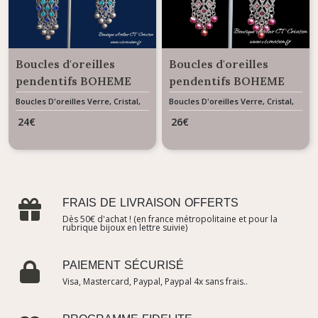
Boucles d'oreilles
Boucles d'oreilles
pendentifs BOHEME
pendentifs BOHEME
Bleu
Rose et Rouge
Boucles D'oreilles Verre, Cristal,
Boucles D'oreilles Verre, Cristal,
Résine & Céramique
Résine & Céramique
24
€
26
€
FRAIS DE LIVRAISON OFFERTS
Dès 50€ d'achat ! (en france métropolitaine et pour la
rubrique bijoux en lettre suivie)
PAIEMENT SÉCURISÉ
Visa, Mastercard, Paypal, Paypal 4x sans frais..