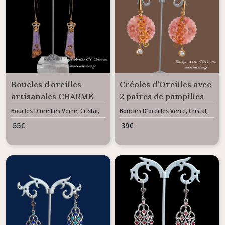
Boucles d'oreilles
Créoles d’Oreilles avec
artisanales CHARME
2 paires de pampilles
résine et feuille d'or
pendentifs Arabesque
Boucles D'oreilles Verre, Cristal,
Boucles D'oreilles Verre, Cristal,
Résine & Céramique
Résine & Céramique
Florales
55
€
39
€