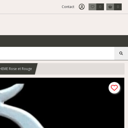
Contact
0
0
OHEME Rose et Rouge