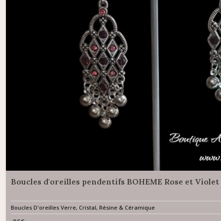
Boucles d'oreilles pendentifs BOHEME Rose et Violet
Boucles D'oreilles Verre, Cristal, Résine & Céramique