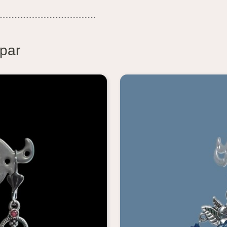
...............................................................
 par