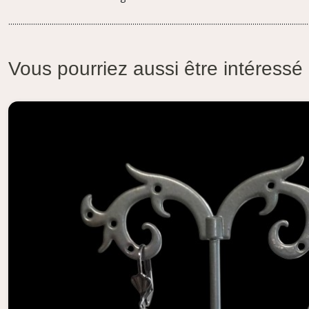
.................................................................................................................................................
Vous pourriez aussi être intéressé