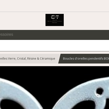
essoires
eilles Verre, Cristal, Résine & Céramique
Boucles d'oreilles pendentifs B