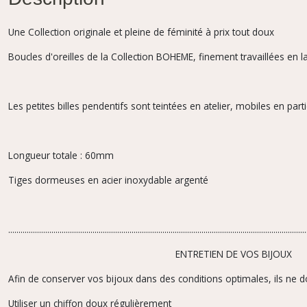
Description
Une Collection originale et pleine de féminité à prix tout doux
Boucles d'oreilles de la Collection BOHEME, finement travaillées en la
Les petites billes pendentifs sont teintées en atelier, mobiles en par
Longueur totale : 60mm
Tiges dormeuses en acier inoxydable argenté
.................................................................................................................................................
ENTRETIEN DE VOS BIJOUX
Afin de conserver vos bijoux dans des conditions optimales, ils ne d
Utiliser un chiffon doux régulièrement