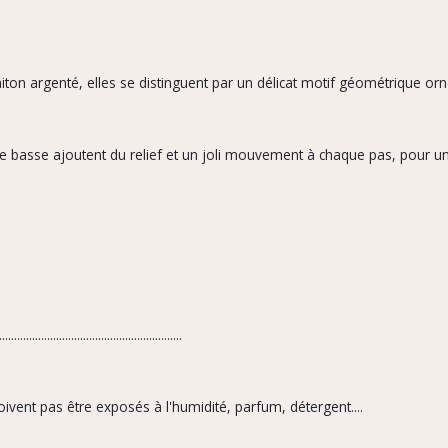
iton argenté, elles se distinguent par un délicat motif géométrique orné 
tie basse ajoutent du relief et un joli mouvement à chaque pas, pour un 
.............................................................
oivent pas être exposés à l'humidité, parfum,
détergent....